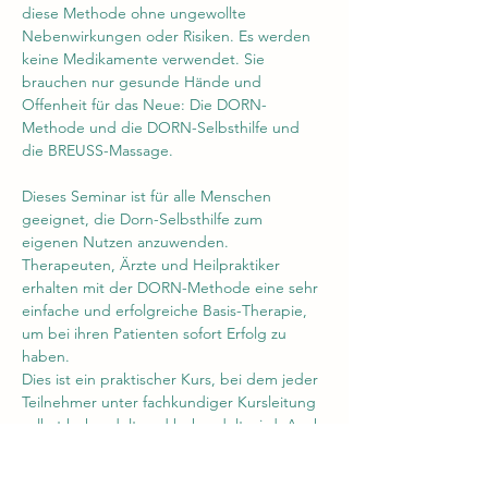
diese Methode ohne ungewollte 
Nebenwirkungen oder Risiken. Es werden 
keine Medikamente verwendet. Sie 
brauchen nur gesunde Hände und 
Offenheit für das Neue: Die DORN-
Methode und die DORN-Selbsthilfe und 
die BREUSS-Massage.
Dieses Seminar ist für alle Menschen 
geeignet, die Dorn-Selbsthilfe zum 
eigenen Nutzen anzuwenden. 
Therapeuten, Ärzte und Heilpraktiker 
erhalten mit der DORN-Methode eine sehr 
einfache und erfolgreiche Basis-Therapie, 
um bei ihren Patienten sofort Erfolg zu 
haben.
Dies ist ein praktischer Kurs, bei dem jeder 
Teilnehmer unter fachkundiger Kursleitung 
selbst behandelt und behandelt wird. Auch 
die DORN-Selbsthilfe-Übungen werden 
intensiv geübt. Ausserdem erlernen Sie die 