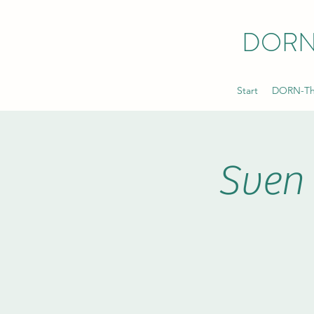
DORN
Start
DORN-The
Sven 