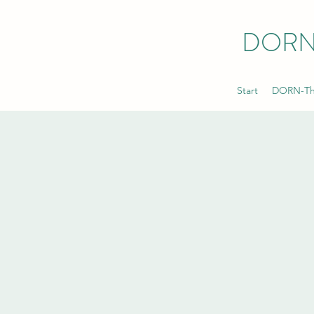
DORN
Start
DORN-The