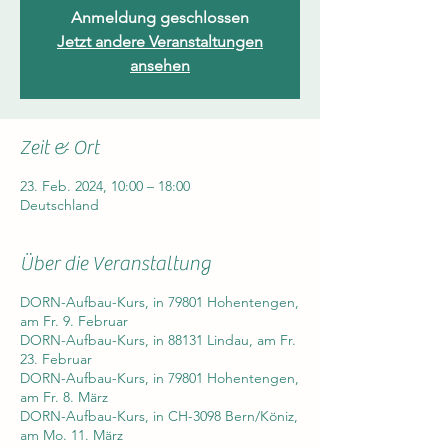
Anmeldung geschlossen
Jetzt andere Veranstaltungen
ansehen
Zeit & Ort
23. Feb. 2024, 10:00 – 18:00
Deutschland
Über die Veranstaltung
DORN-Aufbau-Kurs, in 79801 Hohentengen,
am Fr. 9. Februar
DORN-Aufbau-Kurs, in 88131 Lindau, am Fr.
23. Februar
DORN-Aufbau-Kurs, in 79801 Hohentengen,
am Fr. 8. März
DORN-Aufbau-Kurs, in CH-3098 Bern/Köniz,
am Mo. 11. März