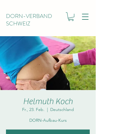
DORN-VERBAND
SCHWEIZ
Helmuth Koch
Fr., 23. Feb.
  |  
Deutschland
DORN-Aufbau-Kurs