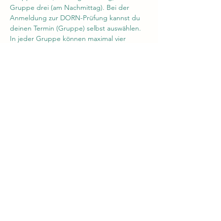
Gruppe drei (am Nachmittag). Bei der 
Anmeldung zur DORN-Prüfung kannst du 
deinen Termin (Gruppe) selbst auswählen. 
In jeder Gruppe können maximal vier 
Teilnehmer die Prüfung ablegen.
Dorn-Verband Schweiz
Cookie
Datenschutzrichtlinie
©2024 von Dorn-Verband Schweiz