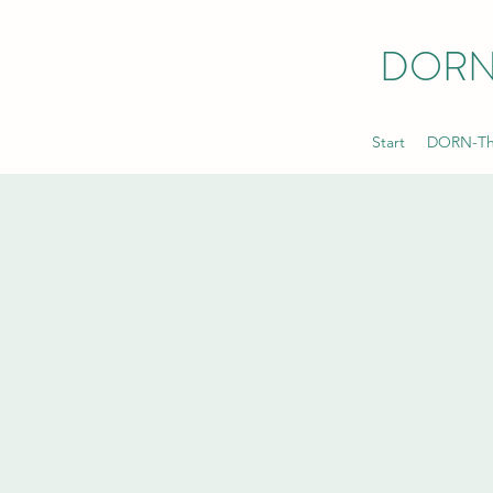
DORN
Start
DORN-The