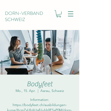
DORN-VERBAND
SCHWEIZ
Bodyfeet
Mo., 15. Apr.
  |  
Aarau, Schweiz
Information:
https://bodyfeet.ch/ausbildungen-
kurse/XcmZvUfrAUafUuhh0FSaP0M/dorn-