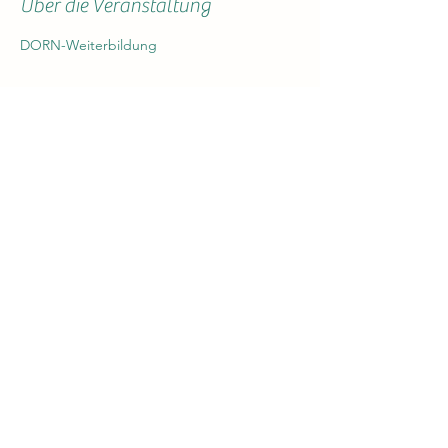
Über die Veranstaltung
DORN-Weiterbildung
Dorn-Verband Schweiz
Cookie
Datenschutzrichtlinie
©2024 von Dorn-Verband Schweiz