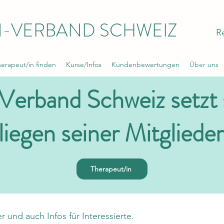
-VERBAND SCHWEIZ
R
rapeut/in finden
Kurse/Infos
Kundenbewertungen
Über uns
band Schweiz setzt si
iegen seiner Mitglieder
Therapeut/in
er und auch Infos für Interessierte.