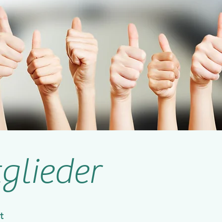
glieder
t