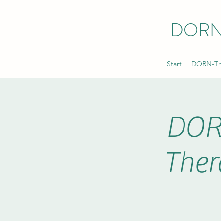
DORN
Start
DORN-The
DOR
Ther