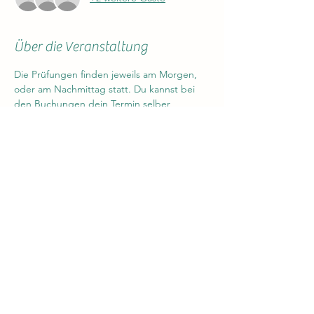
Über die Veranstaltung
Die Prüfungen finden jeweils am Morgen, 
oder am Nachmittag statt. Du kannst bei 
den Buchungen dein Termin selber 
auswählen. Maximal können an einem Tag 
10 TN die Prüfung absolvieren. Wenn die 
maximale anzahl der TN erreicht ist, 
kommst du auf die Warteliste und wirst von 
uns informiert.
Dorn-Verband Schweiz