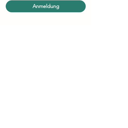
Anmeldung
Dorn-Verband Schweiz
Cookie
Datenschutzrichtlinie
©2024 von Dorn-Verband Schweiz